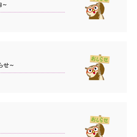
内～
らせ～