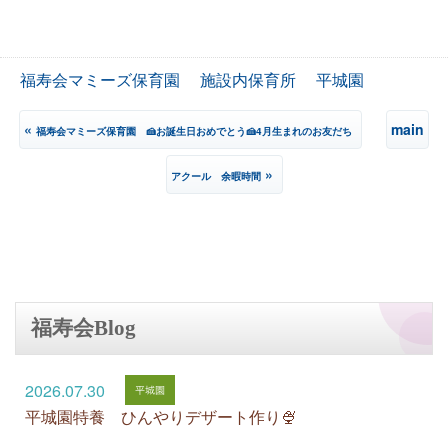
福寿会マミーズ保育園
施設内保育所
平城園
«
main
福寿会マミーズ保育園 🍰お誕生日おめでとう🍰4月生まれのお友だち
»
アクール 余暇時間
福寿会Blog
2026.07.30
平城園特養 ひんやりデザート作り🍨