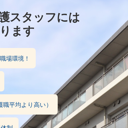
護スタッフには
ります
職場環境！
護職平均より高い）
務体制