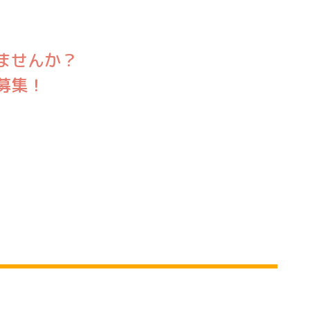
平城園勤務・介護職員・女性
ー動画を見る
ませんか？
募集！