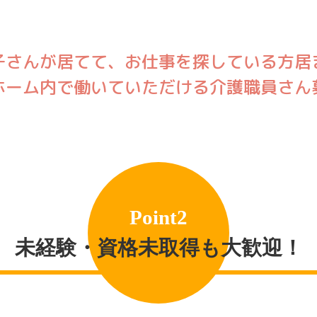
インタビュ
子さんが居てて、お仕事を探している方居
ホーム内で働いていただける介護職員さん
Point2
未経験・資格未取得も大歓迎！