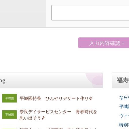
og
福寿
ならや
平城園特養 ひんやりデザート作り🍨
平城園
奈良デイサービスセンター 青春時代を
ヴィラ
思い出そう🎵
特別