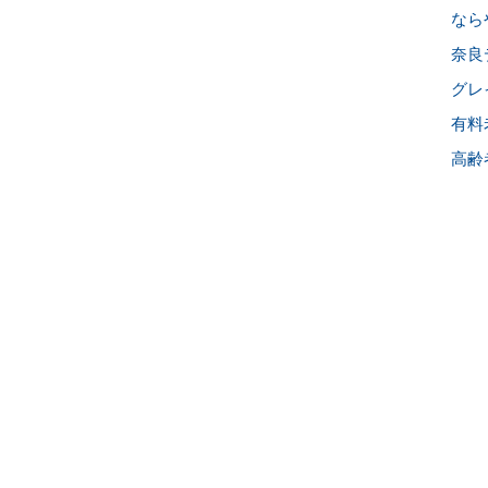
なら
奈良
グレ
有料
高齢