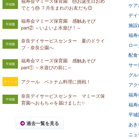
福寿会マミーズ保育園 🎂お誕生日おめ
ケアハ
でとう🎂 ７月生まれのお友だち😊
デイサ
福寿会マミーズ保育園 感触あそび
施設内
part② ～いよいよ水遊び！～
福寿会
奈良デイサービスセンター 夏のドライ
ロー
ブ・奈良公園へ
配食
福寿会マミーズ保育園 感触あそび
サー
part① ～水遊びの前に～
グル
アクール ベトナム料理に挑戦！
アクー
福寿
奈良デイサービスセンター マミーズ保
育園へおもちゃを届けました✨
福寿
平城
過去一覧を見る
あき
ニュ